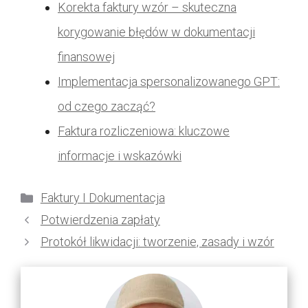
Korekta faktury wzór – skuteczna
korygowanie błędów w dokumentacji
finansowej
Implementacja spersonalizowanego GPT:
od czego zacząć?
Faktura rozliczeniowa: kluczowe
informacje i wskazówki
Kategorie
Faktury I Dokumentacja
Potwierdzenia zapłaty
Protokół likwidacji: tworzenie, zasady i wzór