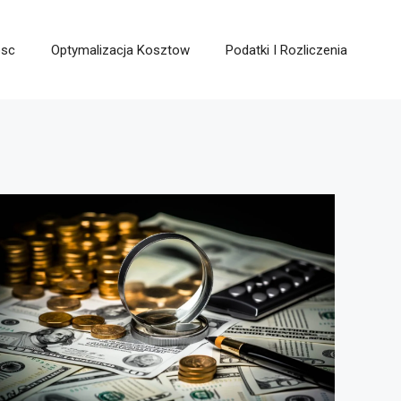
osc
Optymalizacja Kosztow
Podatki I Rozliczenia