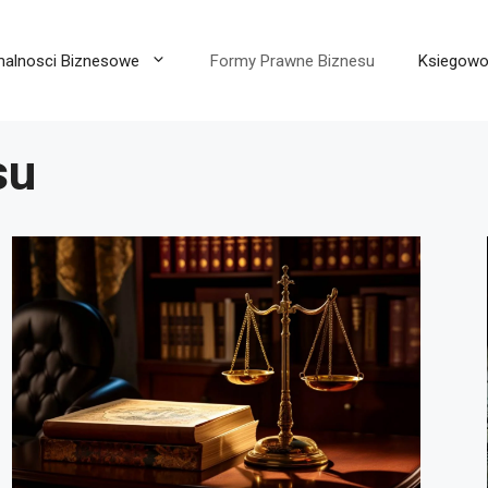
malnosci Biznesowe
Formy Prawne Biznesu
Ksiegow
su