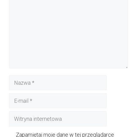
Komentarz
Nazwa
E-
mail
Witryna
internetowa
Zapamiętaj moje dane w tej przeglądarce