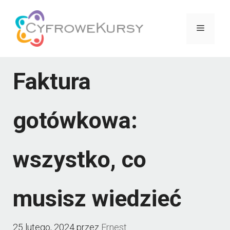
Przejdź
do
Menu
treści
Faktura
gotówkowa:
wszystko, co
musisz wiedzieć
25 lutego, 2024
przez
Ernest