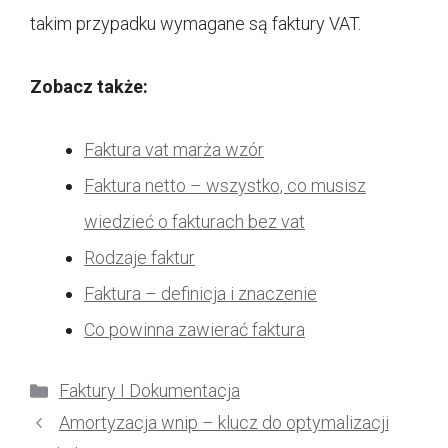
takim przypadku wymagane są faktury VAT.
Zobacz także:
Faktura vat marża wzór
Faktura netto – wszystko, co musisz
wiedzieć o fakturach bez vat
Rodzaje faktur
Faktura – definicja i znaczenie
Co powinna zawierać faktura
Kategorie
Faktury I Dokumentacja
Amortyzacja wnip – klucz do optymalizacji