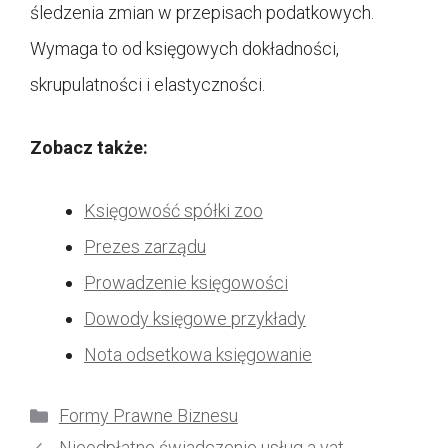
śledzenia zmian w przepisach podatkowych.
Wymaga to od księgowych dokładności,
skrupulatności i elastyczności.
Zobacz także:
Księgowość spółki zoo
Prezes zarządu
Prowadzenie księgowości
Dowody księgowe przykłady
Nota odsetkowa księgowanie
Kategorie
Formy Prawne Biznesu
Nieodpłatne świadczenie usług a vat