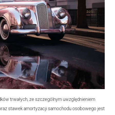
odków trwałych, ze szczególnym uwzględnieniem
oraz stawek amortyzacji samochodu osobowego jest