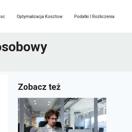
osc
Optymalizacja Kosztow
Podatki I Rozliczenia
 osobowy
Zobacz też