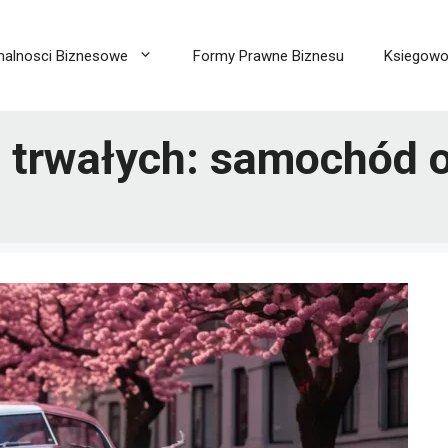
malnosci Biznesowe
Formy Prawne Biznesu
Ksiegow
w trwałych: samochód