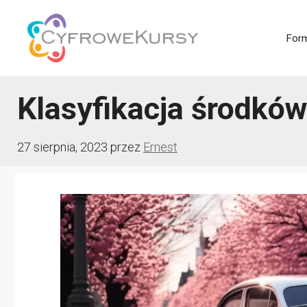
Przejdź
do
For
treści
Klasyfikacja środkó
27 sierpnia, 2023
przez
Ernest