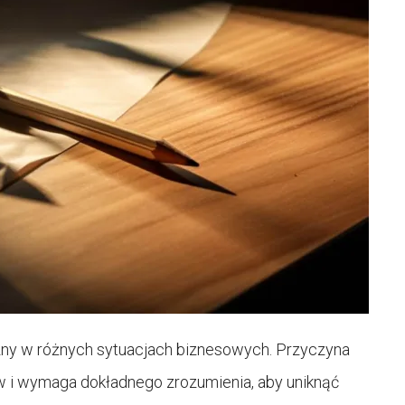
czny w różnych sytuacjach biznesowych. Przyczyna
w i wymaga dokładnego zrozumienia, aby uniknąć