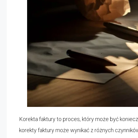
Korekta faktury to proces, który może być konie
korekty faktury może wynikać z różnych czynnikó