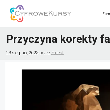
Przejdź
do
For
treści
Przyczyna korekty fa
28 sierpnia, 2023
przez
Ernest