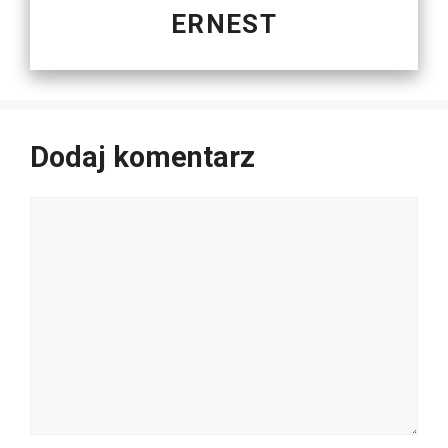
ERNEST
Dodaj komentarz
Komentarz