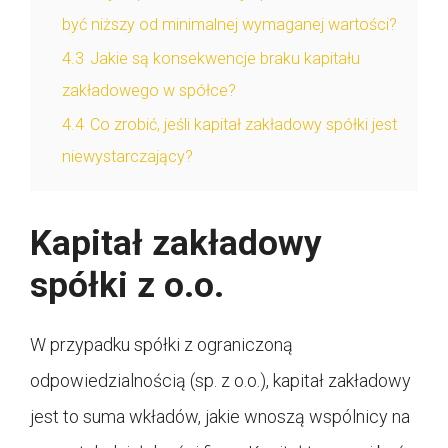
być niższy od minimalnej wymaganej wartości?
4.3
Jakie są konsekwencje braku kapitału
zakładowego w spółce?
4.4
Co zrobić, jeśli kapitał zakładowy spółki jest
niewystarczający?
Kapitał zakładowy
spółki z o.o.
W przypadku spółki z ograniczoną
odpowiedzialnością (sp. z o.o.), kapitał zakładowy
jest to suma wkładów, jakie wnoszą wspólnicy na