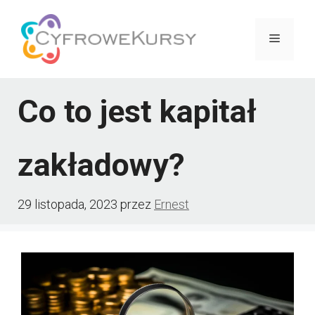
Przejdź
do
Menu
treści
Co to jest kapitał
zakładowy?
29 listopada, 2023
przez
Ernest