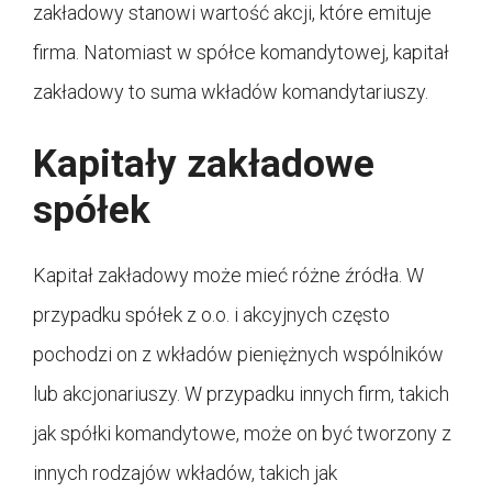
zakładowy stanowi wartość akcji, które emituje
firma. Natomiast w spółce komandytowej, kapitał
zakładowy to suma wkładów komandytariuszy.
Kapitały zakładowe
spółek
Kapitał zakładowy może mieć różne źródła. W
przypadku spółek z o.o. i akcyjnych często
pochodzi on z wkładów pieniężnych wspólników
lub akcjonariuszy. W przypadku innych firm, takich
jak spółki komandytowe, może on być tworzony z
innych rodzajów wkładów, takich jak