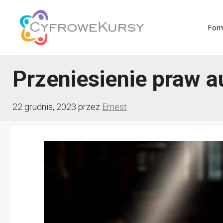
Przejdź
do
For
treści
Przeniesienie praw a
22 grudnia, 2023
przez
Ernest