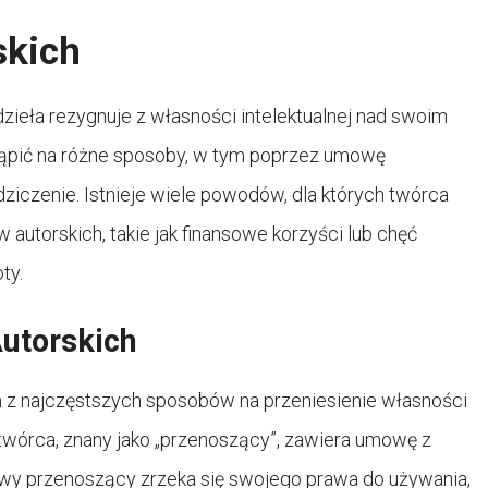
skich
zieła rezygnuje z własności intelektualnej nad swoim
tąpić na różne sposoby, w tym poprzez umowę
dziczenie. Istnieje wiele powodów, dla których twórca
utorskich, takie jak finansowe korzyści lub chęć
ty.
utorskich
m z najczęstszych sposobów na przeniesienie własności
twórca, znany jako „przenoszący”, zawiera umowę z
owy przenoszący zrzeka się swojego prawa do używania,