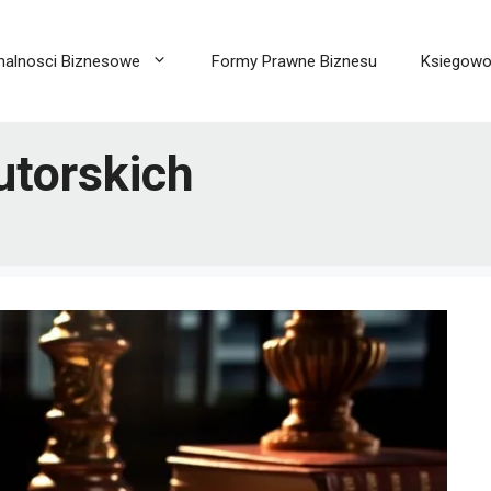
malnosci Biznesowe
Formy Prawne Biznesu
Ksiegow
utorskich